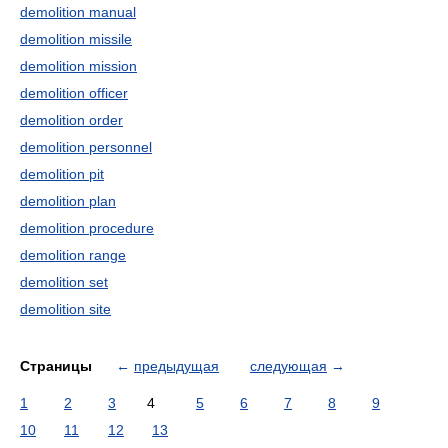
demolition manual
demolition missile
demolition mission
demolition officer
demolition order
demolition personnel
demolition pit
demolition plan
demolition procedure
demolition range
demolition set
demolition site
Страницы
←
предыдущая
следующая
→
1
2
3
4
5
6
7
8
9
10
11
12
13